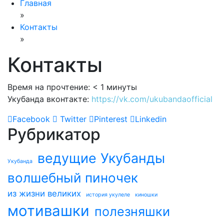
Главная
»
Контакты
»
Контакты
Время на прочтение:
< 1
минуты
Укубанда вконтакте:
https://vk.com/ukubandaofficial
Facebook
Twitter
Pinterest
Linkedin
Рубрикатор
ведущие Укубанды
Укубанда
волшебный пиночек
из жизни великих
история укулеле
киношки
мотивашки
полезняшки