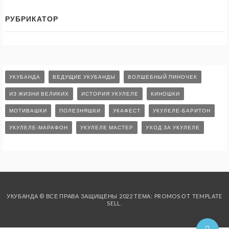
РУБРИКАТОР
УКУБАНДА
ВЕДУЩИЕ УКУБАНДЫ
ВОЛШЕБНЫЙ ПИНОЧЕК
ИЗ ЖИЗНИ ВЕЛИКИХ
ИСТОРИЯ УКУЛЕЛЕ
КИНОШКИ
МОТИВАШКИ
ПОЛЕЗНЯШКИ
УКАФЕСТ
УКУЛЕЛЕ-БАРИТОН
УКУЛЕЛЕ-МАРАФОН
УКУЛЕЛЕ МАСТЕР
УХОД ЗА УКУЛЕЛЕ
УКУБАНДА © ВСЕ ПРАВА ЗАЩИЩЕНЫ 2022 ТЕМА: PROMOS ОТ
TEMPLATE
SELL
.