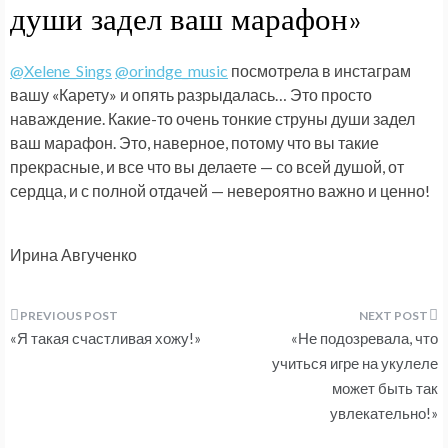
души задел ваш марафон»
@Xelene_Sings
@orindge_music
посмотрела в инстаграм
вашу «Карету» и опять разрыдалась… Это просто
наваждение. Какие-то очень тонкие струны души задел
ваш марафон. Это, наверное, потому что вы такие
прекрасные, и все что вы делаете — со всей душой, от
сердца, и с полной отдачей — невероятно важно и ценно!
Ирина Авгученко
Навигация
«Я такая счастливая хожу!»
«Не подозревала, что
по
учиться игре на укулеле
может быть так
записям
увлекательно!»