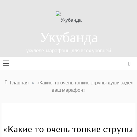
Перейти
к
содержимому
Укубанда
укулеле-марафоны для всех уровней
Главная
»
«Какие-то очень тонкие струны души задел
ваш марафон»
«Какие-то очень тонкие струны